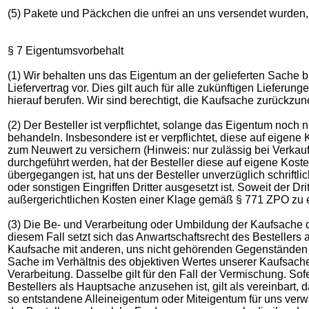
(5) Pakete und Päckchen die unfrei an uns versendet wurde
§ 7 Eigentumsvorbehalt
(1) Wir behalten uns das Eigentum an der gelieferten Sache 
Liefervertrag vor. Dies gilt auch für alle zukünftigen Lieferun
hierauf berufen. Wir sind berechtigt, die Kaufsache zurückzun
(2) Der Besteller ist verpflichtet, solange das Eigentum noch 
behandeln. Insbesondere ist er verpflichtet, diese auf eige
zum Neuwert zu versichern (Hinweis: nur zulässig bei Verkau
durchgeführt werden, hat der Besteller diese auf eigene Kost
übergegangen ist, hat uns der Besteller unverzüglich schriftl
oder sonstigen Eingriffen Dritter ausgesetzt ist. Soweit der Drit
außergerichtlichen Kosten einer Klage gemäß § 771 ZPO zu ers
(3) Die Be- und Verarbeitung oder Umbildung der Kaufsache du
diesem Fall setzt sich das Anwartschaftsrecht des Bestellers
Kaufsache mit anderen, uns nicht gehörenden Gegenständen v
Sache im Verhältnis des objektiven Wertes unserer Kaufsach
Verarbeitung. Dasselbe gilt für den Fall der Vermischung. So
Bestellers als Hauptsache anzusehen ist, gilt als vereinbart,
so entstandene Alleineigentum oder Miteigentum für uns verwa