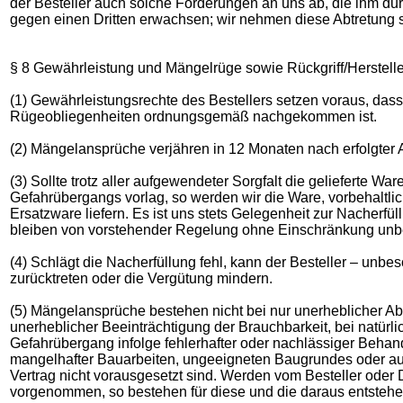
der Besteller auch solche Forderungen an uns ab, die ihm du
gegen einen Dritten erwachsen; wir nehmen diese Abtretung s
§ 8 Gewährleistung und Mängelrüge sowie Rückgriff/Herstell
(1) Gewährleistungsrechte des Bestellers setzen voraus, da
Rügeobliegenheiten ordnungsgemäß nachgekommen ist.
(2) Mängelansprüche verjähren in 12 Monaten nach erfolgter A
(3) Sollte trotz aller aufgewendeter Sorgfalt die gelieferte W
Gefahrübergangs vorlag, so werden wir die Ware, vorbehaltli
Ersatzware liefern. Es ist uns stets Gelegenheit zur Nacherf
bleiben von vorstehender Regelung ohne Einschränkung unbe
(4) Schlägt die Nacherfüllung fehl, kann der Besteller – un
zurücktreten oder die Vergütung mindern.
(5) Mängelansprüche bestehen nicht bei nur unerheblicher Ab
unerheblicher Beeinträchtigung der Brauchbarkeit, bei natür
Gefahrübergang infolge fehlerhafter oder nachlässiger Beha
mangelhafter Bauarbeiten, ungeeigneten Baugrundes oder au
Vertrag nicht vorausgesetzt sind. Werden vom Besteller ode
vorgenommen, so bestehen für diese und die daraus entsteh